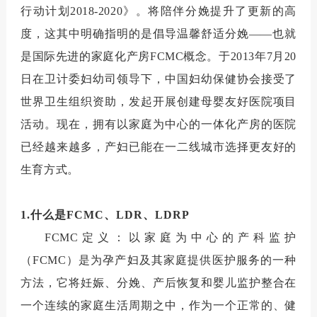
行动计划
2018-2020
》。将陪伴分娩提升了更新的高
度，这其中明确指明的是倡导温馨舒适分娩——也就
是国际先进的家庭化产房
FCMC
概念。于
2013
年
7
月
20
日在卫计委妇幼司领导下，中国妇幼保健协会接受了
世界卫生组织资助，发起开展创建母婴友好医院项目
活动。现在，拥有以家庭为中心的一体化产房的医院
已经越来越多，产妇已能在一二线城市选择更友好的
生育方式。
1.
什么是
FCMC
、
LDR
、
LDRP
FCMC
定义：以家庭为中心的产科监护
（
FCMC
）是为孕产妇及其家庭提供医护服务的一种
方法，它将妊娠、分娩、产后恢复和婴儿监护整合在
一个连续的家庭生活周期之中，作为一个正常的、健