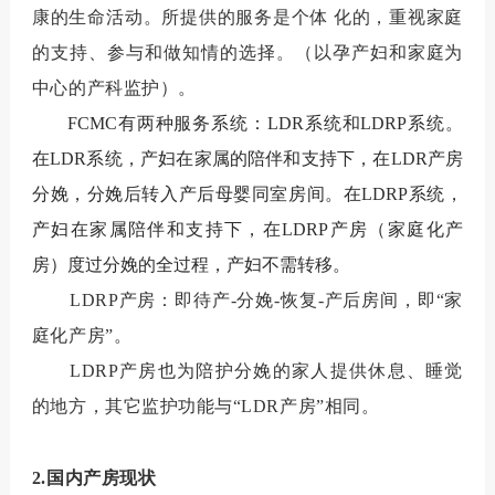
康的生命活动。所提供的服务是个体 化的，重视家庭
的支持、参与和做知情的选择。（以孕产妇和家庭为
中心的产科监护）。
FCMC
有两种服务系统：
LDR
系统和
LDRP
系统。
在
LDR
系统，产妇在家属的陪伴和支持下，在
LDR
产房
分娩，分娩后转入产后母婴同室房间。在
LDRP
系统，
产妇在家属陪伴和支持下，在
LDRP
产房（家庭化产
房）度过分娩的全过程，产妇不需转移。
LDRP
产房：即待产
-
分娩
-
恢复
-
产后房间，即“家
庭化产房”。
LDRP
产房也为陪护分娩的家人提供休息、睡觉
的地方，其它监护功能与“
LDR
产房”相同。
2.
国内产房现状